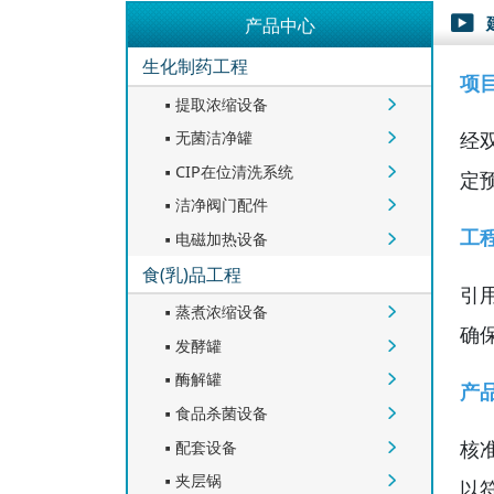
产品中心

生化制药工程
项
提取浓缩设备


无菌洁净罐
经


CIP在位清洗系统


定
洁净阀门配件


工
电磁加热设备


食(乳)品工程
引
蒸煮浓缩设备


确
发酵罐


酶解罐


产
食品杀菌设备


核
配套设备


夹层锅


以