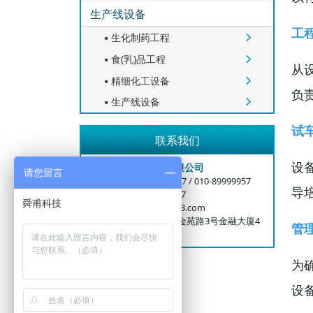
生产线设备
工
生化制药工程


食(乳)品工程


从
精细化工设备


负
生产线设备


试
联系我们
设
舜甫科技（固安）有限公司
请您留言
公司电话：400-6006-917 / 010-89999957
导
业务手机：15699996727
邮箱：bjshunfood@163.com
总部地址：北京大兴区金苑路3号金融大厦4
管
层
为
设