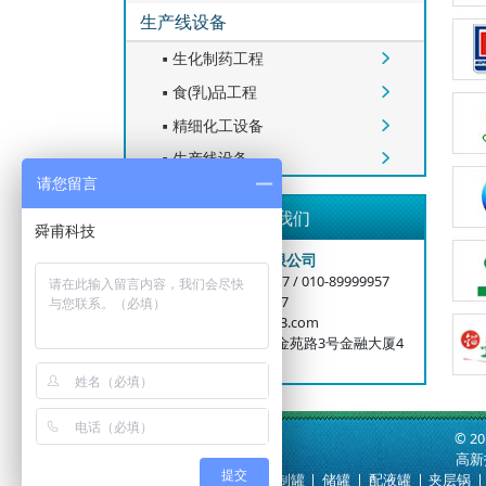
生产线设备
生化制药工程


食(乳)品工程


精细化工设备


生产线设备


请您留言
联系我们
舜甫科技（固安）有限公司
公司电话：400-6006-917 / 010-89999957
业务手机：15699996727
邮箱：bjshunfood@163.com
总部地址：北京大兴区金苑路3号金融大厦4
层
© 2
高新
提交
快速通道：
提取罐
|
配制罐
|
储罐
|
配液罐
|
夹层锅
|