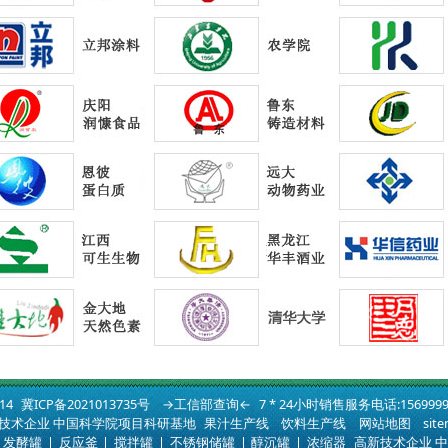
014
冀ICP备2021013735号
→工信部查询←
7 * 24小时销售服务电话:1569999
技术企业 中国科学院项目科研基地
果汁生产线
饮料生产线
网站地图
sit
发酵罐
|
反应釜
|
搅拌罐
|
不锈钢储罐
|
醇沉罐
|
浓缩器
高新技术企业 