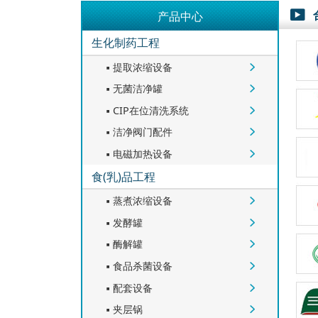
产品中心

生化制药工程
提取浓缩设备


无菌洁净罐


CIP在位清洗系统


洁净阀门配件


电磁加热设备


食(乳)品工程
蒸煮浓缩设备


发酵罐


酶解罐


食品杀菌设备


配套设备


夹层锅

