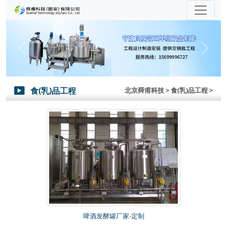
Previous
Next
食(乳)品工程
北京舜甫科技
> 食(乳)品工程 >

啤酒发酵罐厂家-定制