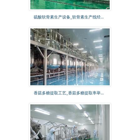
硫酸软骨素生产设备_软骨素生产线经验丰富_技术成熟-舜甫科技
香菇多糖提取工艺_香菇多糖提取率举例研究概述-舜甫科技