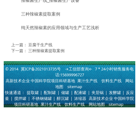
辣椒酱生产线_辣椒酱生产设备
三种辣椒素提取案例
纯天然辣椒素的应用领域与生产工艺浅析
上一篇：
豆腐干生产线
下一篇：
三种辣椒素提取案例
© 2014
冀ICP备2021013735号
→工信部查询←
7 * 24小时销售服务电
话:15699996727
高新技术企业 中国科学院项目科研基地
果汁生产线
饮料生产线
网站
地图
sitemap
快速通道：
提取罐
|
配制罐
|
储罐
|
配液罐
|
夹层锅
|
发酵罐
|
反应
釜
|
搅拌罐
|
不锈钢储罐
|
醇沉罐
|
浓缩器
高新技术企业 中国科学院
项目科研基地
果汁生产线
饮料生产线
网站地图
sitemap