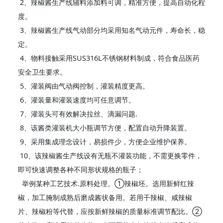
2、辣椒酱生产线辅料添加料可调，精准方便，提高自动化程
度。
3、辣椒酱生产线气动部分均采用知名气动元件，寿命长，稳
定。
4、物料接触采用SUS316L不锈钢材料制成，符合食品医药
安全卫生要求。
5、灌装阀由气动阀控制，灌装精度更高。
6、灌装量和灌装速度均可任意调节。
7、灌装头可有效解决拉丝、滴漏问题.
8、该酱类灌装机大小瓶调节方便，配置自动升降装置。
9、采用集成理念设计，易损件少，方便企业维护保养。
10、该辣椒酱生产线设有无瓶不灌装功能，不需更换零件，
即可快速调整各种不同形状规格的瓶子；
举例某种工艺技术.原料处理。①辣椒坯。选用新鲜红辣
椒，加工腌制成熟后磨成酱状备用。若用干辣椒、咸辣椒
片、辣椒粉等代替，应按新鲜辣椒的质量标准调节配比。②