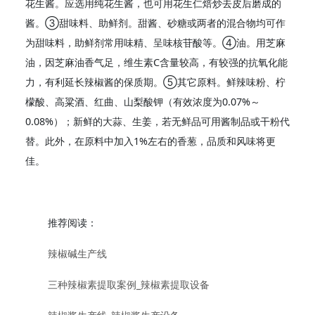
花生酱。应选用纯花生酱，也可用花生仁焙炒去皮后磨成的
酱。③甜味料、助鲜剂。甜酱、砂糖或两者的混合物均可作
为甜味料，助鲜剂常用味精、呈味核苷酸等。④油。用芝麻
油，因芝麻油香气足，维生素C含量较高，有较强的抗氧化能
力，有利延长辣椒酱的保质期。⑤其它原料。鲜辣味粉、柠
檬酸、高粱酒、红曲、山梨酸钾（有效浓度为0.07%～
0.08%）；新鲜的大蒜、生姜，若无鲜品可用酱制品或干粉代
替。此外，在原料中加入1%左右的香葱，品质和风味将更
佳。
推荐阅读：
辣椒碱生产线
三种辣椒素提取案例_辣椒素提取设备