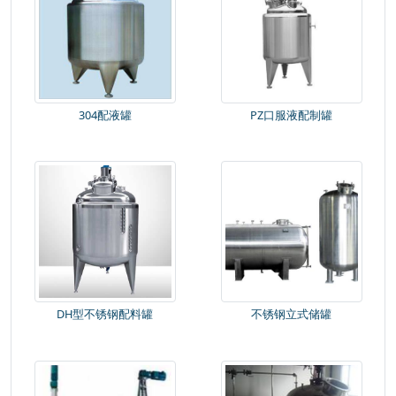
304配液罐
PZ口服液配制罐
林泰科技储罐工程
敏乐食品饮料配制系统
燕
山石化全自动计量反应釜系统
易瑞德中药提取浓缩系统
DH型不锈钢配料罐
不锈钢立式储罐