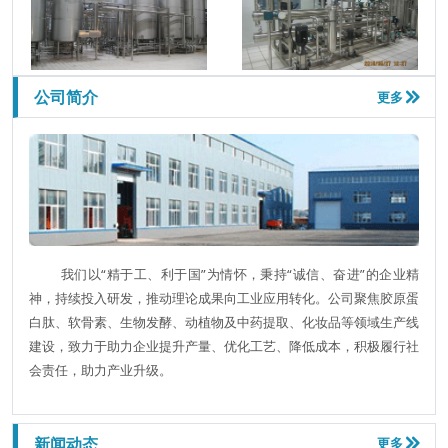
德
兰和创液体膏状香精反应釜生产线
河
南皇沟酒业有限责任公司生物发酵系统
公司简介
更多

河
北兴隆希力药业有限公司制药浓缩系统
青岛福生胶原蛋白浓缩系统
我们以“精于工、利于国”为情怀，秉持“诚信、奋进”的企业精
神，持续投入研发，推动理论成果向工业应用转化。公司聚焦胶原蛋
白肽、软骨素、生物发酵、动植物及中药提取、化妆品等领域生产线
建设，致力于助力企业提升产量、优化工艺、降低成本，积极履行社
会责任，助力产业升级。
三浦百草中药提取浓缩系统
诚煜农业鱼皮蛋白酶解系统
新闻动态
更多
