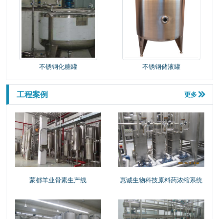
不锈钢化糖罐
不锈钢储液罐
中
科院生化过程所全自动酶解系统
农
学院动物研究所兽药提取加工
工程案例
更多

蒙都羊业骨素生产线
惠诚生物科技原料药浓缩系统