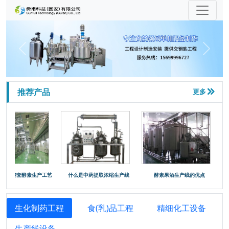
中
科院理化技术研究所实验基地
农业大学农产品加工
Previous
Next
推荐产品
中
科院生化过程所全自动酶解系统
农
学院动物研究所兽药提取加工
更多

_整套酵素生产工艺
什么是中药提取浓缩生产线
酵素果酒生产线的优点
乳化
蒙都羊业骨素生产线
惠诚生物科技原料药浓缩系统
生化制药工程
食(乳)品工程
精细化工设备
生产线设备