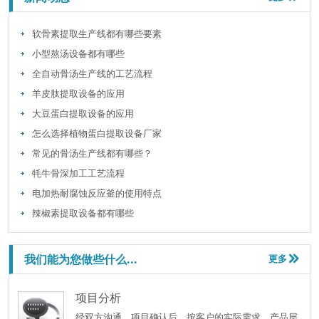
软骨素提取生产线都有哪些要素
小型熬汤设备都有哪些
全自动骨汤生产线的工艺流程
羊皮肽提取设备的应用
林泰科技储罐工程
敏乐食品饮料配制系统
大豆蛋白提取设备的应用
怎么选择植物蛋白提取设备厂家
常见的骨汤生产线都有哪些？
牦牛骨深加工工艺流程
电加热耐腐蚀反应釜的使用特点
辣椒素提取设备都有哪些
燕
山石化全自动计量反应釜系统
易瑞德中药提取浓缩系统
我们能为您做些什么...
更多

项目分析
经双方沟通，项目确认后，按客户的实际需求，产品层