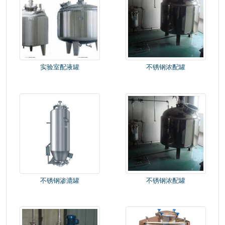
红日色素调和设备
厦门集美水产胶原肽精制设备
实验室配液罐
不锈钢浓配罐
武
汉人福医药集团股份有限公司制药配液系统
润发机电润滑油调和系统
不锈钢渗漉罐
不锈钢浓配罐
中
科院理化技术研究所实验基地
农业大学农产品加工