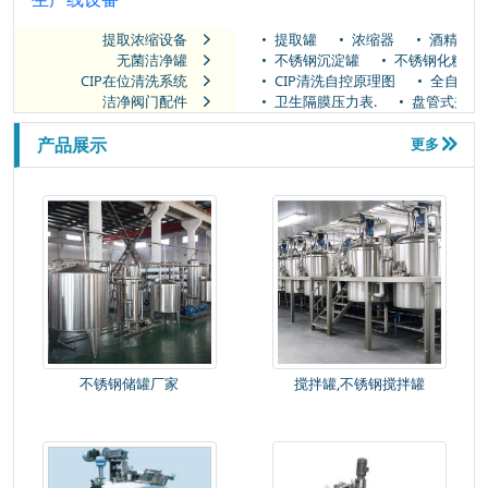
提取浓缩设备
提取罐
浓缩器
酒精回收




无菌洁净罐
不锈钢沉淀罐
不锈钢化糖罐



CIP在位清洗系统
CIP清洗自控原理图
全自动C



德
兰和创液体膏状香精反应釜生产线
河
南皇沟酒业有限责任公司生物发酵系统
洁净阀门配件
卫生隔膜压力表.
盘管式夹套



产品展示
更多

河
北兴隆希力药业有限公司制药浓缩系统
青岛福生胶原蛋白浓缩系统
不锈钢储罐厂家
搅拌罐,不锈钢搅拌罐
三浦百草中药提取浓缩系统
诚煜农业鱼皮蛋白酶解系统