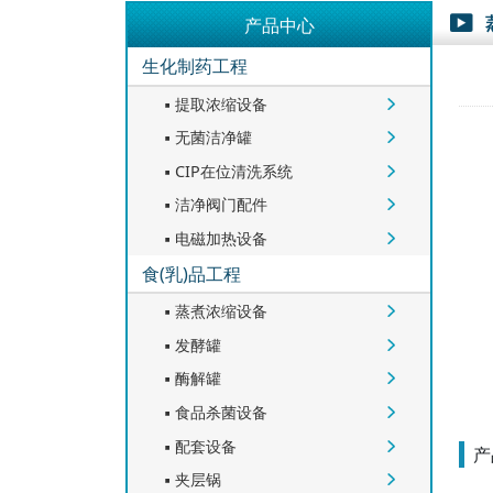
产品中心

生化制药工程
提取浓缩设备


无菌洁净罐


CIP在位清洗系统


洁净阀门配件


电磁加热设备


食(乳)品工程
蒸煮浓缩设备


发酵罐


酶解罐


食品杀菌设备


配套设备


产
夹层锅

