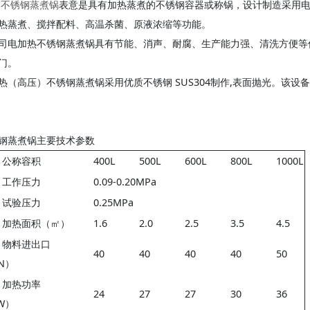
不锈钢蒸煮锅
表意是具有加热蒸煮的不锈钢容器或称锅，设计制造采用
热蒸煮、搅拌配料、高温杀菌、原液浓缩等功能。
司电加热不锈钢蒸煮锅具有节能、消声、耐腐、生产能力强、清洗方便等
门。
热（高压）不锈钢蒸煮锅采用优质不锈钢 SUS304制作,表面抛光。该
钢蒸煮锅主要技术参数
公称容积
400L
500L
600L
800L
1000L
工作压力
0.09-0.20MPa
试验压力
0.25MPa
加热面积（㎡）
1.6
2.0
2.5
3.5
4.5
物料进出口
40
40
40
40
50
N）
加热功率
24
27
27
30
36
W）