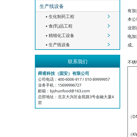
生产线设备
有加
生化制药工程


本公
食(乳)品工程


业部
精细化工设备


电加
生产线设备
成。


联系我们
不锈
舜甫科技（固安）有限公司
公司电话：400-6006-917 / 010-89999957
业务手机：15699996727
邮箱：bjshunfood@163.com
总部地址：北京大兴区金苑路3号金融大厦4
层
（D
（K