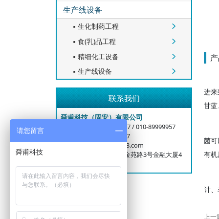
生产线设备
生化制药工程


食(乳)品工程


精细化工设备
产


生产线设备


进来
联系我们
甘蓝
舜甫科技（固安）有限公司
公司电话：400-6006-917 / 010-89999957
请您留言
业务手机：15699996727
菌可
邮箱：bjshunfood@163.com
有机
总部地址：北京大兴区金苑路3号金融大厦4
层
计、
上一