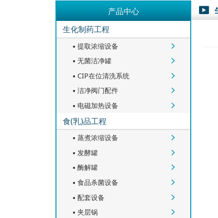
产品中心

生化制药工程
提取浓缩设备


无菌洁净罐


CIP在位清洗系统


洁净阀门配件


电磁加热设备


食(乳)品工程
蒸煮浓缩设备


发酵罐


酶解罐


食品杀菌设备


配套设备


夹层锅

