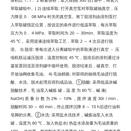
体积比 1∶ 1． 2 称量饼粉，装入筛娟( 300 目) 袋中，再装入
萃取罐组中。( 2) 连续萃取: 打开真空泵对萃取罐抽真空，压
力降至 0． 08 MPa 时关闭真空泵。将丁烷溶剂由溶剂泵打
入萃取罐指定位置，按设定的条件进行低温萃取，每次萃取
压力为 0． 4 MPa、萃取时间为 20 ～ 30min、萃取温度为
45 ℃ 。采用逆液连续萃取工艺，萃取 2 ～ 4 次后进行脱
溶。 3) 脱溶: 将每次进入分离罐组中的萃取液进行真空 － 压
缩机联运减压脱溶，温度控制在 45 ℃，脱溶后的溶剂通过冷
凝装置回流至溶剂罐中循环使用。脱溶结束后，破真空、打
开放油阀收集毛油。 4) 毛油精炼: 对获得的核桃毛油进行脱
酸、水洗、脱水处理后得到成品油。①脱酸: 采用低温浓碱
脱酸技术，毛 油泵入碱炼 罐，温 度 为 60 ℃，碱 液(
NaOH) 质 量 分 数 为 2% ～ 10% ，搅 拌 速 度 30r / min，
脱酸时间 30 ～ 60 min，停止搅拌沉降 8 ～ 10 h后进行油和
皂脚的分离。②水洗: 采用盐水洗技术，碱炼油泵入水洗
罐，温度为 80 ℃，加入热盐水( 热盐水添加量为毛油质量的