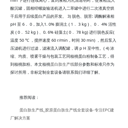
min 下进行连续离心，直到液相为乳清透明时，使液相流入
酸沉罐，固相经螺旋输送机进入二萃罐中进行二次渣真空烘
干后用于后续蛋白产品的开发。 3) 脱色、脱苦: 调酶解液相
pH 至 6． 0，加入1. 0% 膨润土 ( 1． 3 kg ) 、0． 4% 活性
炭 ( 0． 52 kg ) 、0. 6% 硅藻土( 0． 78 kg) 进行脱色反应(
温度 50 ℃ ，搅拌速度 60 r/min，时间 30 min) ，然后泵入
压滤机进行过滤，滤液流入调配罐，调 p H 至中性。( 4) 浓
缩、均质、喷雾干燥与包装工艺同核桃蛋白粉制备工艺，得
到核桃肽粉。本文核桃
蛋白肽生产线
部分参数和标准只作为
探讨所用，非标定制全套设备请联系我们详细了解。
推荐阅读：
蛋白肽生产线_胶原蛋白肽生产线全套设备-专注EPC建
厂解决方案