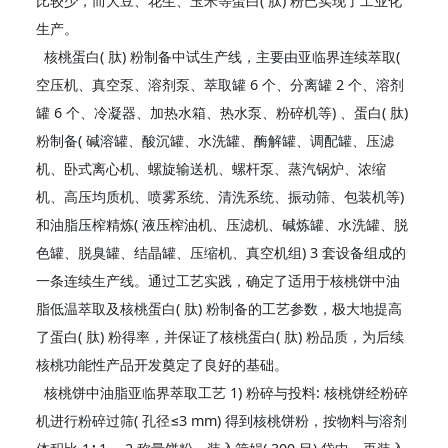
比较少，而大豆、花生、玉米等蛋白( 肽) 粉已实现了工业化
生产。
核桃蛋白( 肽) 粉制备中试生产线，主要由亚临界连续萃取(
空压机、真空泵、溶剂泵、萃取罐 6 个、分离罐 2 个、溶剂
罐 6 个、冷凝器、加热水箱、热水泵、粉碎机等) 、蛋白( 肽)
粉制备( 碱溶罐、酸沉罐、水洗罐、酶解罐、调配罐、压滤
机、卧式离心机、螺旋输送机、螺杆泵、蒸汽锅炉、浓缩
机、高压均质机、喷雾系统、清洗系统、振动筛、包装机等)
和油脂压榨精炼( 液压榨油机、压滤机、碱炼罐、水洗罐、脱
色罐、脱臭罐、结晶罐、压缩机、真空机组) 3 套设备组成的
一条连续生产线。通过工艺实践，确定了适用于核桃饼中油
脂低温萃取及核桃蛋白( 肽) 粉制备的工艺参数，极大地提高
了蛋白( 肽) 粉得率，并保证了核桃蛋白( 肽) 粉品质，为后续
核桃功能性产品开发奠定了良好的基础。
核桃饼中油脂亚临界萃取工艺 1) 粉碎与投料: 核桃饼经粉碎
机进行粉碎过筛( 孔径≤3 mm) 得到核桃饼粉，按物料与溶剂