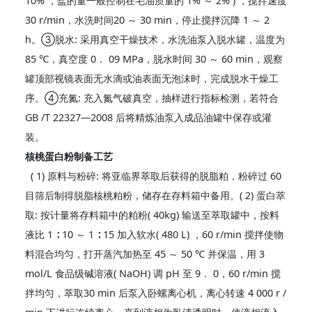
10% ，盐的量一般控制在毛油质量的 1% ～ 2% ) ，搅拌速度
30 r/min，水洗时间20 ～ 30 min，停止搅拌沉降 1 ～ 2
h。③脱水: 采用真空干燥技术，水洗油泵入脱水罐，温度为
85 ℃，真空度 0． 09 MPa，脱水时间 30 ～ 60 min，观察
罐顶部视镜表面无水滴或油表面无泡沫时，完成脱水干燥工
序。④充氮: 充入氮气破真空，抽样进行指标检测，若符合
GB /T 22327—2008 后将精炼油泵入成品油罐中保存或灌
装。
核桃蛋白粉制备工艺
( 1) 原料与粉碎: 将亚临界萃取后获得的脱脂粕，粉碎过 60
目筛后制得脱脂核桃粕粉，储存在存料箱中备用。( 2) 蛋白萃
取: 按计量将存料箱中的粕粉( 40kg) 输送至萃取罐中，按料
液比 1 ∶ 10 ～ 1 ∶ 15 加入软水( 480 L) ，60 r/min 搅拌使物
料混合均匀，打开蒸汽加热至 45 ～ 50 ℃ 并保温，用 3
mol/L 食品级碱溶液( NaOH) 调 pH 至 9． 0，60 r/min 搅
拌均匀，萃取30 min 后泵入卧螺离心机，离心转速 4 000 r /