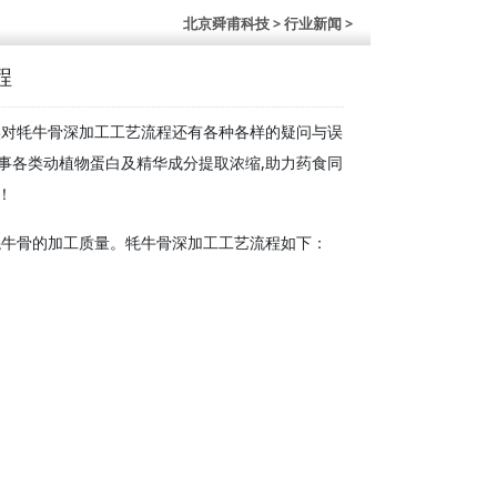
北京舜甫科技
> 行业新闻 >
程
实对牦牛骨深加工工艺流程还有各种各样的疑问与误
事各类动植物蛋白及精华成分提取浓缩,助力药食同
！
牦牛骨的加工质量。牦牛骨深加工工艺流程如下：