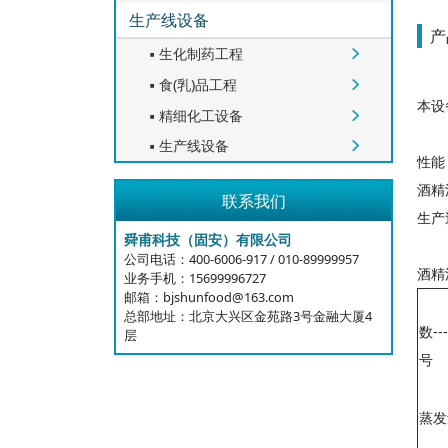
生产线设备
产
生化制药工程


食(乳)品工程


本设
精细化工设备


生产线设备


性能
酒精
联系我们
生产
舜甫科技（固安）有限公司
公司电话：400-6006-917 / 010-89999957
酒精
业务手机：15699996727
邮箱：bjshunfood@163.com
总部地址：北京大兴区金苑路3号金融大厦4
数---
层
号
蒸发