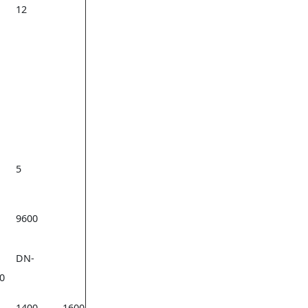
12
5
9600
DN-
0
1400
1600