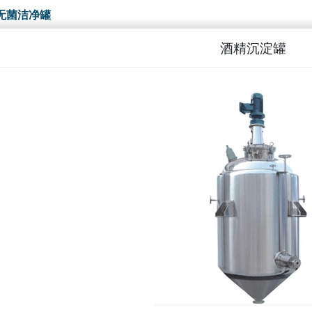
无菌洁净罐
酒精沉淀罐