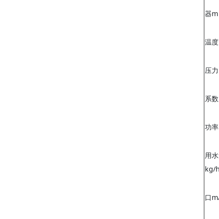
器m
温度
压力
系数
功率
用水
kg/
口m