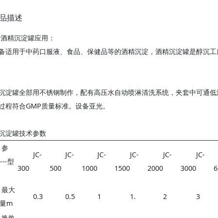
品描述
酒精沉淀罐应用：
备适用于中药口服液、食品、保健品等的酒精沉淀，酒精沉淀罐是醇沉工
沉淀罐全部用不锈钢制作，配有高压水自动喷淋清洗系统，夹套中可通低
过程符合GMP质量标准。设备亚光。
沉淀罐技术参数
参
JC-
JC-
JC-
JC-
JC-
JC-
---型
300
500
1000
1500
2000
3000
6
最大
0.3
0.5
1
1.
2
3
量m
换热