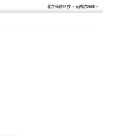
北京舜甫科技
> 无菌洁净罐 >