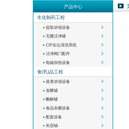
产品中心

生化制药工程
提取浓缩设备


无菌洁净罐


CIP在位清洗系统


洁净阀门配件


电磁加热设备


食(乳)品工程
蒸煮浓缩设备


发酵罐


酶解罐


食品杀菌设备


配套设备


夹层锅

