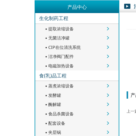
产品中心

生化制药工程
提取浓缩设备


无菌洁净罐


CIP在位清洗系统


洁净阀门配件


电磁加热设备


食(乳)品工程
蒸煮浓缩设备


产
发酵罐


酶解罐


上一
食品杀菌设备


配套设备


夹层锅

