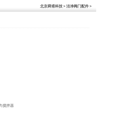
北京舜甫科技
> 洁净阀门配件 >
力搅拌器