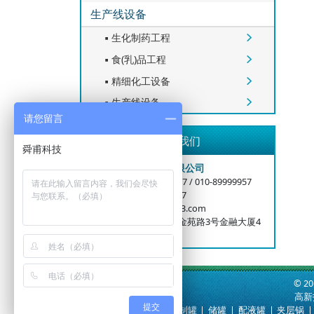
生产线设备
生化制药工程


食(乳)品工程


精细化工设备


生产线设备


请您留言
联系我们
舜甫科技（固安）有限公司
公司电话：400-6006-917 / 010-89999957
业务手机：15699996727
邮箱：bjshunfood@163.com
总部地址：北京大兴区金苑路3号金融大厦4
层
© 2
高新
提交
快速通道：
提取罐
|
配制罐
|
储罐
|
配液罐
|
夹层锅
|