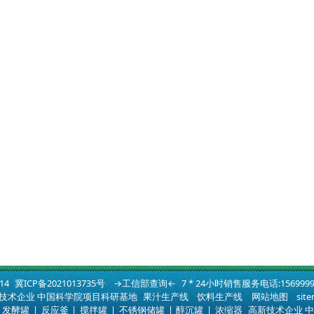
014
冀ICP备2021013735号
→工信部查询←
7 * 24小时销售服务电话:1569999
技术企业 中国科学院项目科研基地
果汁生产线
饮料生产线
网站地图
sit
发酵罐
|
反应釜
|
搅拌罐
|
不锈钢储罐
|
醇沉罐
|
浓缩器
高新技术企业 