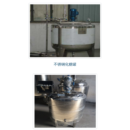
不锈钢化糖罐