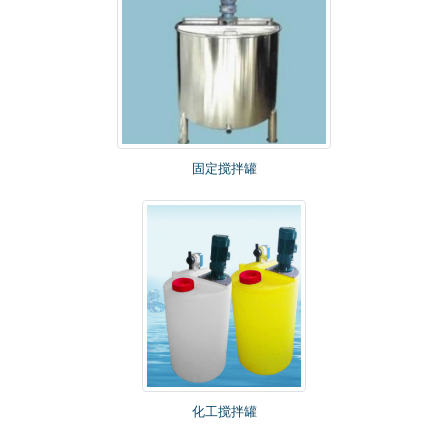
固定搅拌罐
化工搅拌罐