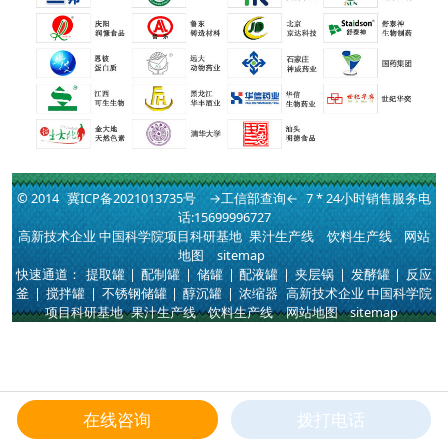
© 2014
冀ICP备2021013735号
→工信部查询←
7 * 24小时销售服务电
话:15699996727
高新技术企业 中国科学院项目科研基地
果汁生产线
饮料生产线
网站
地图
sitemap
快速通道：
提取罐
|
配制罐
|
储罐
|
配液罐
|
夹层锅
|
发酵罐
|
反应
釜
|
搅拌罐
|
不锈钢储罐
|
醇沉罐
|
浓缩器
高新技术企业 中国科学院
项目科研基地
果汁生产线
饮料生产线
网站地图
sitemap
在线咨询
拨打电话