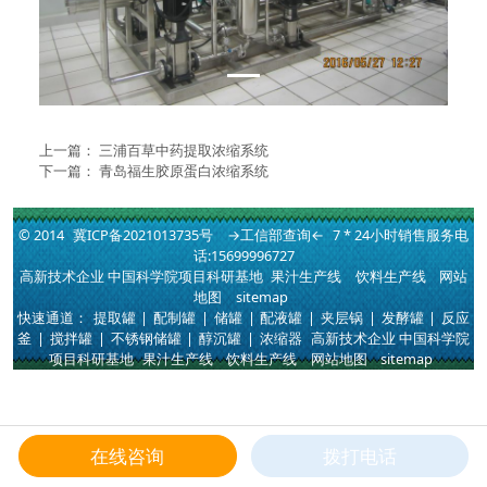
上一篇：
三浦百草中药提取浓缩系统
下一篇：
青岛福生胶原蛋白浓缩系统
© 2014
冀ICP备2021013735号
→工信部查询←
7 * 24小时销售服务电
话:15699996727
高新技术企业 中国科学院项目科研基地
果汁生产线
饮料生产线
网站
地图
sitemap
快速通道：
提取罐
|
配制罐
|
储罐
|
配液罐
|
夹层锅
|
发酵罐
|
反应
釜
|
搅拌罐
|
不锈钢储罐
|
醇沉罐
|
浓缩器
高新技术企业 中国科学院
项目科研基地
果汁生产线
饮料生产线
网站地图
sitemap
在线咨询
拨打电话