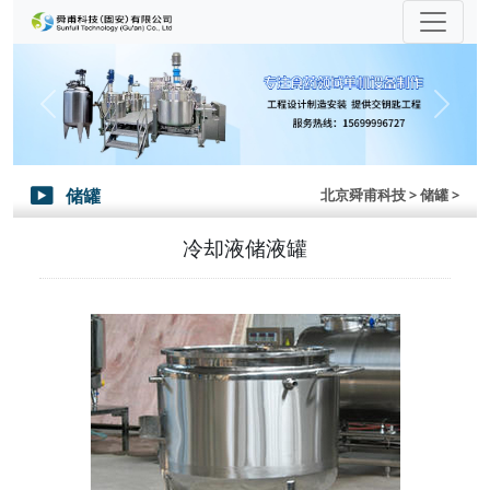
Previous
Next
储罐
北京舜甫科技
> 储罐 >

冷却液储液罐