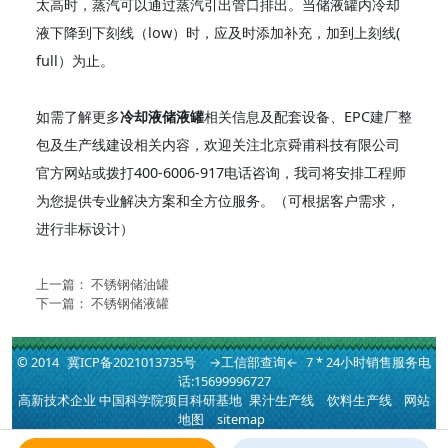
太高时，蒸汽可以通过蒸汽引出管口排出。当储液罐内冷却
液下降到下刻线（low）时，应及时添加补充，加到上刻线(
full）为止。
如需了解更多
冷却液储液罐
相关信息及配套设备、EPC建厂整
包及生产线建设相关内容，欢迎关注北京舜甫科技有限公司
官方网站或拨打400-6006-917电话咨询，我司将安排工程师
为您提供专业解决方案和全方位服务。（可根据客户需求，
进行非标设计）
上一篇：
不锈钢储油罐
下一篇：
不锈钢储液罐
© 2014
冀ICP备2021013735号
→工信部查询←
7 * 24小时销售服务电
话:15699996727
高新技术企业 中国科学院项目科研基地
果汁生产线
饮料生产线
网站
地图
sitemap
快速通道：
提取罐
|
配制罐
|
储罐
|
配液罐
|
夹层锅
|
发酵罐
|
反应